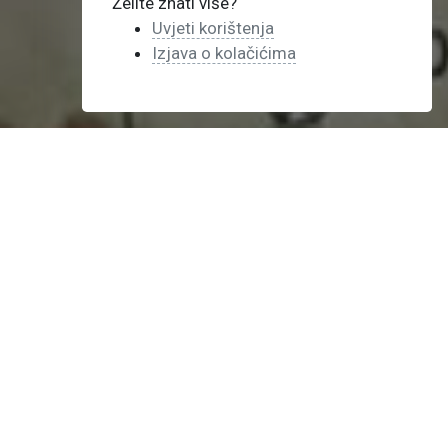
Želite znati više?
Uvjeti korištenja
Izjava o kolačićima
Strast /
Kreativnost /
Inovativnost
Što je Prijava.ba aplikacija?
Prijava.ba je mobilna aplikacija za prijavu
boravka gostiju u privatnom smještaju na
Prijava.ba sustav s digitalnim očitavanjem